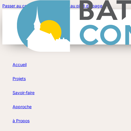
Passer au contenu principal
Passer au pied de page
Accueil
Projets
Savoir-faire
Approche
à Propos